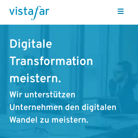
Zum
Inhalt
Toggle
springen
Naviga
Start
Digitale
Wer wir sind
Transformation
Was wir machen
meistern.
Projekte
Wir unterstützen
Unternehmen den digitalen
Karriere
Wandel zu meistern.
Kontakt